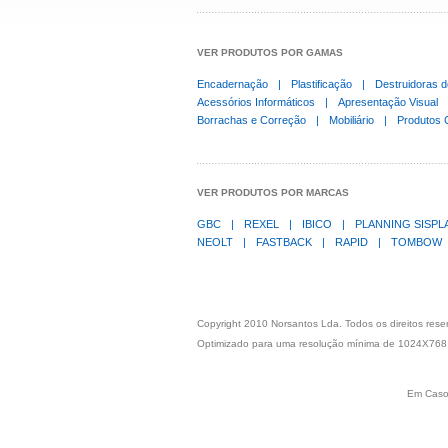
VER PRODUTOS POR GAMAS
Encadernação
|
Plastificação
|
Destruidoras 
Acessórios Informáticos
|
Apresentação Visual
Borrachas e Correção
|
Mobiliário
|
Produtos 
VER PRODUTOS POR MARCAS
GBC
|
REXEL
|
IBICO
|
PLANNING SISP
NEOLT
|
FASTBACK
|
RAPID
|
TOMBOW
Copyright 2010 Norsantos Lda. Todos os direitos res
Optimizado para uma resolução mínima de 1024X768
Em Caso 