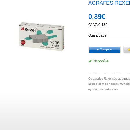
AGRAFES REXEL 2
0,39€
C/ IVA 0,48€
Quantidade
» Comprar
Disponível
Os agrafes Rexel são adequados
acordo com as normas mundiais
agrafar em problemas.