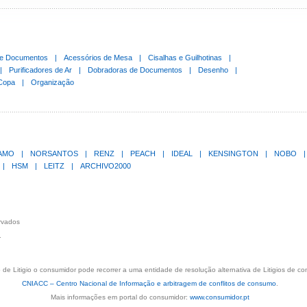
de Documentos
|
Acessórios de Mesa
|
Cisalhas e Guilhotinas
|
|
Purificadores de Ar
|
Dobradoras de Documentos
|
Desenho
|
Copa
|
Organização
LAMO
|
NORSANTOS
|
RENZ
|
PEACH
|
IDEAL
|
KENSINGTON
|
NOBO
|
|
HSM
|
LEITZ
|
ARCHIVO2000
ervados
.
de Litigio o consumidor pode recorrer a uma entidade de resolução alternativa de Litigios de c
CNIACC – Centro Nacional de Informação e arbitragem de conflitos de consumo
.
Mais informações em portal do consumidor:
www.consumidor.pt