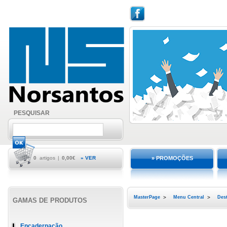
PESQUISAR
0
artigos
|
0,00€
» VER
» PROMOÇÕES
MasterPage
>
Menu Central
>
Des
GAMAS DE PRODUTOS
Encadernação