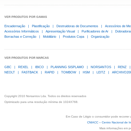
VER PRODUTOS POR GAMAS
Encadernação
|
Plastificação
|
Destruidoras de Documentos
|
Acessórios de Me
Acessórios Informáticos
|
Apresentação Visual
|
Purificadores de Ar
|
Dobradora
Borrachas e Correção
|
Mobiliário
|
Produtos Copa
|
Organização
VER PRODUTOS POR MARCAS
GBC
|
REXEL
|
IBICO
|
PLANNING SISPLAMO
|
NORSANTOS
|
RENZ
|
NEOLT
|
FASTBACK
|
RAPID
|
TOMBOW
|
HSM
|
LEITZ
|
ARCHIVO20
Copyright 2010 Norsantos Lda. Todos os direitos reservados
Optimizado para uma resolução mínima de 1024X768.
Em Caso de Litigio o consumidor pode recorrer 
CNIACC – Centro Nacional de In
Mais informações em p