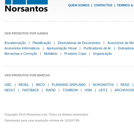
QUEM SOMOS
|
CONTACTOS
|
TERMOS &
VER PRODUTOS POR GAMAS
Encadernação
|
Plastificação
|
Destruidoras de Documentos
|
Acessórios de Me
Acessórios Informáticos
|
Apresentação Visual
|
Purificadores de Ar
|
Dobradora
Borrachas e Correção
|
Mobiliário
|
Produtos Copa
|
Organização
VER PRODUTOS POR MARCAS
GBC
|
REXEL
|
IBICO
|
PLANNING SISPLAMO
|
NORSANTOS
|
RENZ
|
NEOLT
|
FASTBACK
|
RAPID
|
TOMBOW
|
HSM
|
LEITZ
|
ARCHIVO20
Copyright 2010 Norsantos Lda. Todos os direitos reservados
Optimizado para uma resolução mínima de 1024X768.