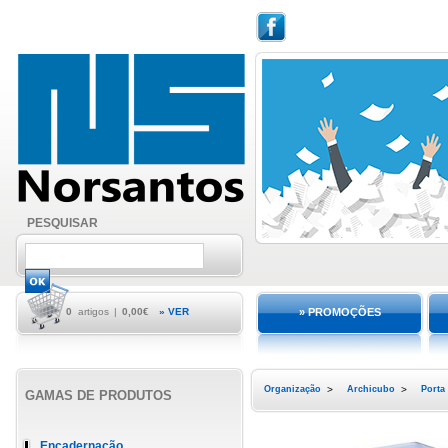
PESQUISAR
0
artigos
|
0,00€
» VER
» PROMOÇÕES
Organização
>
Archicubo
>
Porta
GAMAS DE PRODUTOS
Encadernação