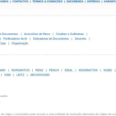
SOMOS
|
CONTACTOS
|
TERMOS & CONDIÇÕES
|
ENCOMENDA
|
ENTREGA
|
GARANTI
de Documentos
|
Acessórios de Mesa
|
Cisalhas e Guilhotinas
|
|
Purificadores de Ar
|
Dobradoras de Documentos
|
Desenho
|
Copa
|
Organização
LAMO
|
NORSANTOS
|
RENZ
|
PEACH
|
IDEAL
|
KENSINGTON
|
NOBO
|
|
HSM
|
LEITZ
|
ARCHIVO2000
ervados
.
de Litigio o consumidor pode recorrer a uma entidade de resolução alternativa de Litigios de c