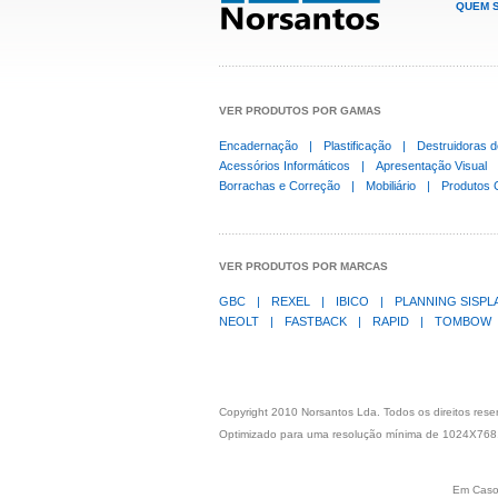
QUEM 
VER PRODUTOS POR GAMAS
Encadernação
|
Plastificação
|
Destruidoras 
Acessórios Informáticos
|
Apresentação Visual
Borrachas e Correção
|
Mobiliário
|
Produtos 
VER PRODUTOS POR MARCAS
GBC
|
REXEL
|
IBICO
|
PLANNING SISP
NEOLT
|
FASTBACK
|
RAPID
|
TOMBOW
Copyright 2010 Norsantos Lda. Todos os direitos res
Optimizado para uma resolução mínima de 1024X768
Em Caso 