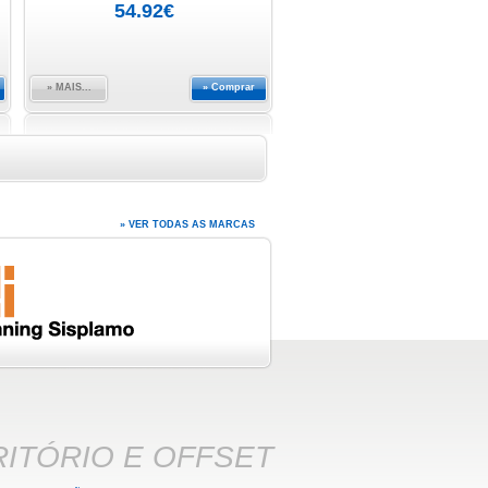
54.92€
» MAIS...
» Comprar
» VER TODAS AS MARCAS
ITÓRIO E OFFSET