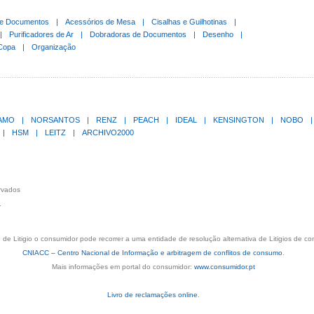
de Documentos
|
Acessórios de Mesa
|
Cisalhas e Guilhotinas
|
|
Purificadores de Ar
|
Dobradoras de Documentos
|
Desenho
|
Copa
|
Organização
LAMO
|
NORSANTOS
|
RENZ
|
PEACH
|
IDEAL
|
KENSINGTON
|
NOBO
|
|
HSM
|
LEITZ
|
ARCHIVO2000
ervados
.
de Litigio o consumidor pode recorrer a uma entidade de resolução alternativa de Litigios de c
CNIACC – Centro Nacional de Informação e arbitragem de conflitos de consumo
.
Mais informações em portal do consumidor:
www.consumidor.pt
Livro de reclamações online
.