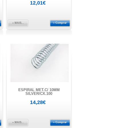
12,01€
» MAIS...
» Comprar
ESPIRAL MET.C/ 10MM
SILVER/CX.100
14,28€
» MAIS...
» Comprar