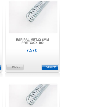
ESPIRAL MET.C/ 6MM
PRETO/CX.100
7,57€
» MAIS...
» Comprar