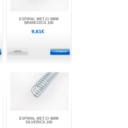
ESPIRAL MET.C/ 8MM
BRANCO/CX.100
9,61€
» MAIS...
» Comprar
ESPIRAL MET.C/ 8MM
SILVER/CX.100