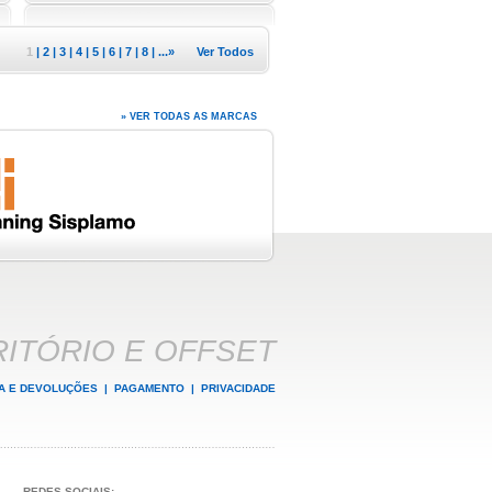
1
|
2
|
3
|
4
|
5
|
6
|
7
|
8
| ...
»
Ver Todos
» VER TODAS AS MARCAS
ITÓRIO E OFFSET
A E DEVOLUÇÕES
|
PAGAMENTO
|
PRIVACIDADE
REDES SOCIAIS: