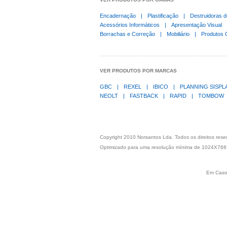
Encadernação
|
Plastificação
|
Destruidoras 
Acessórios Informáticos
|
Apresentação Visual
Borrachas e Correção
|
Mobiliário
|
Produtos 
VER PRODUTOS POR MARCAS
GBC
|
REXEL
|
IBICO
|
PLANNING SISP
NEOLT
|
FASTBACK
|
RAPID
|
TOMBOW
Copyright 2010 Norsantos Lda. Todos os direitos res
Optimizado para uma resolução mínima de 1024X768
Em Caso 