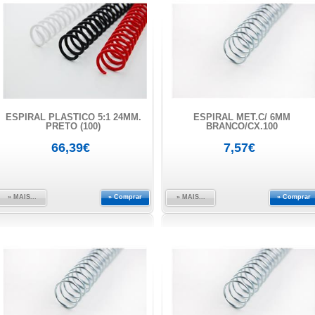
ESPIRAL PLÁSTICO 5:1 24MM.
ESPIRAL MET.C/ 6MM
PRETO (100)
BRANCO/CX.100
66,39€
7,57€
» MAIS...
» Comprar
» MAIS...
» Comprar