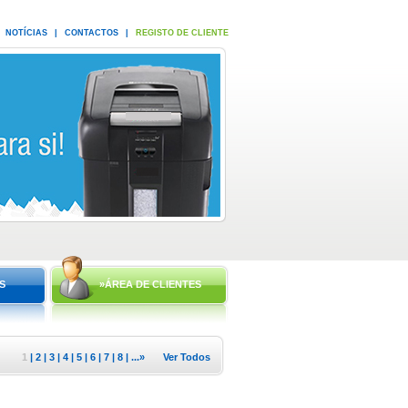
NOTÍCIAS
|
CONTACTOS
|
REGISTO DE CLIENTE
S
»ÁREA DE CLIENTES
1
|
2
|
3
|
4
|
5
|
6
|
7
|
8
| ...
»
Ver Todos