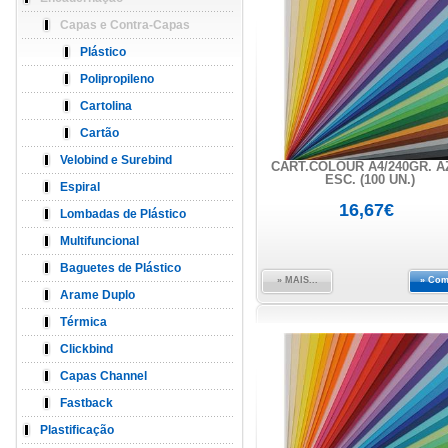
Capas e Contra-Capas
Plástico
Polipropileno
Cartolina
Cartão
Velobind e Surebind
CART.COLOUR A4/240GR. A
ESC. (100 UN.)
Espiral
16,67€
Lombadas de Plástico
Multifuncional
Baguetes de Plástico
» MAIS...
» Com
Arame Duplo
Térmica
Clickbind
Capas Channel
Fastback
Plastificação