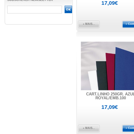
17,09€
» MAIS...
» Com
CART.LINHO 250GR. AZU
ROYAL/EMB.100
17,09€
» MAIS...
» Com