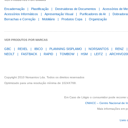
Encadernação
|
Plastificação
|
Destruidoras de Documentos
|
Acessórios de Me
Acessórios Informáticos
|
Apresentação Visual
|
Purificadores de Ar
|
Dobradora
Borrachas e Correção
|
Mobiliário
|
Produtos Copa
|
Organização
VER PRODUTOS POR MARCAS
GBC
|
REXEL
|
IBICO
|
PLANNING SISPLAMO
|
NORSANTOS
|
RENZ
|
NEOLT
|
FASTBACK
|
RAPID
|
TOMBOW
|
HSM
|
LEITZ
|
ARCHIVO20
Copyright 2010 Norsantos Lda. Todos os direitos reservados
Optimizado para uma resolução mínima de 1024X768.
Em Caso de Litigio o consumidor pode recorrer 
CNIACC – Centro Nacional de In
Mais informações em p
Livro 