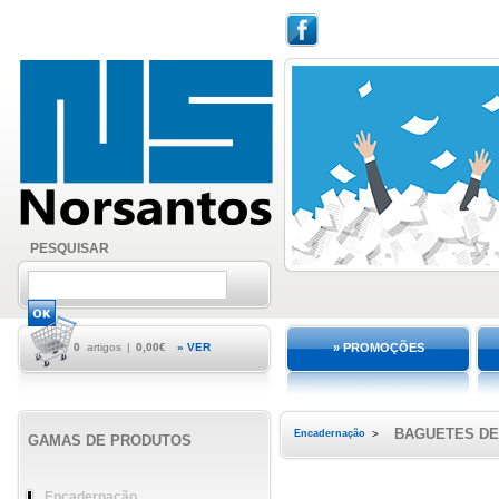
PESQUISAR
0
artigos
|
0,00€
» VER
» PROMOÇÕES
BAGUETES DE
Encadernação
>
GAMAS DE PRODUTOS
Encadernação