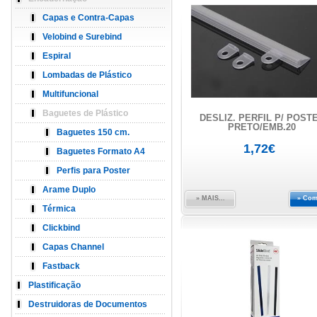
Capas e Contra-Capas
Velobind e Surebind
Espiral
Lombadas de Plástico
Multifuncional
Baguetes de Plástico
DESLIZ. PERFIL P/ POST
PRETO/EMB.20
Baguetes 150 cm.
1,72€
Baguetes Formato A4
Perfis para Poster
Arame Duplo
» MAIS...
» Com
Térmica
Clickbind
Capas Channel
Fastback
Plastificação
Destruidoras de Documentos