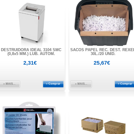
DESTRUIDORA IDEAL 3104 SMC
SACOS PAPEL REC. DEST. REXE
(0,8x5 MM.) LUB. AUTOM.
30L./20 UNID.
2,31€
25,67€
» MAIS...
» Comprar
» MAIS...
» Comprar