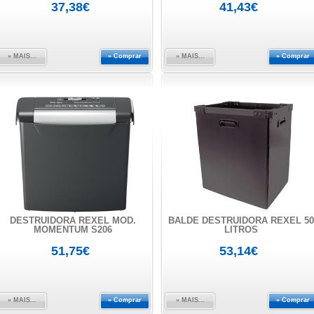
37,38€
41,43€
» MAIS...
» Comprar
» MAIS...
» Comprar
DESTRUIDORA REXEL MOD.
BALDE DESTRUIDORA REXEL 50
MOMENTUM S206
LITROS
51,75€
53,14€
» MAIS...
» Comprar
» MAIS...
» Comprar