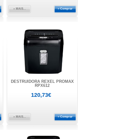
» MAIS...
» Comprar
DESTRUIDORA REXEL PROMAX
RPX612
120,73€
» MAIS...
» Comprar