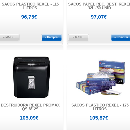
SACOS PLÁSTICO REXEL - 115
SACOS PAPEL REC. DEST. REXE
LITROS
32L./50 UNID.
96,75€
97,07€
» MAIS...
» Comprar
» MAIS...
» Comprar
DESTRUIDORA REXEL PROMAX
SACOS PLÁSTICO REXEL - 175
QS 8/12S
LITROS
105,09€
105,87€