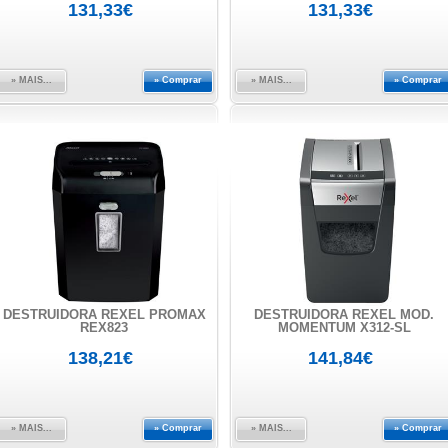
131,33€
131,33€
» MAIS...
» Comprar
» MAIS...
» Comprar
DESTRUIDORA REXEL PROMAX
DESTRUIDORA REXEL MOD.
REX823
MOMENTUM X312-SL
138,21€
141,84€
» MAIS...
» Comprar
» MAIS...
» Comprar