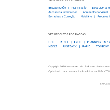
Encadernação
|
Plastificação
|
Destruidoras 
Acessórios Informáticos
|
Apresentação Visual
Borrachas e Correção
|
Mobiliário
|
Produtos 
VER PRODUTOS POR MARCAS
GBC
|
REXEL
|
IBICO
|
PLANNING SISP
NEOLT
|
FASTBACK
|
RAPID
|
TOMBOW
Copyright 2010 Norsantos Lda. Todos os direitos res
Optimizado para uma resolução mínima de 1024X768
Em Caso 