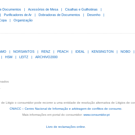
de Documentos
|
Acessórios de Mesa
|
Cisalhas e Guilhotinas
|
|
Purificadores de Ar
|
Dobradoras de Documentos
|
Desenho
|
Copa
|
Organização
LAMO
|
NORSANTOS
|
RENZ
|
PEACH
|
IDEAL
|
KENSINGTON
|
NOBO
|
|
HSM
|
LEITZ
|
ARCHIVO2000
ervados
.
de Litigio o consumidor pode recorrer a uma entidade de resolução alternativa de Litigios de c
CNIACC – Centro Nacional de Informação e arbitragem de conflitos de consumo
.
Mais informações em portal do consumidor:
www.consumidor.pt
Livro de reclamações online
.