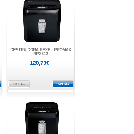
DESTRUIDORA REXEL PROMAX
RPX612
120,73€
» MAIS...
» Comprar