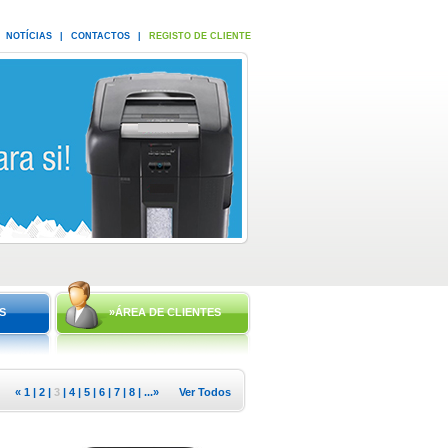
NOTÍCIAS
|
CONTACTOS
|
REGISTO DE CLIENTE
S
»ÁREA DE CLIENTES
«
1
|
2
|
3
|
4
|
5
|
6
|
7
|
8
| ...
»
Ver Todos