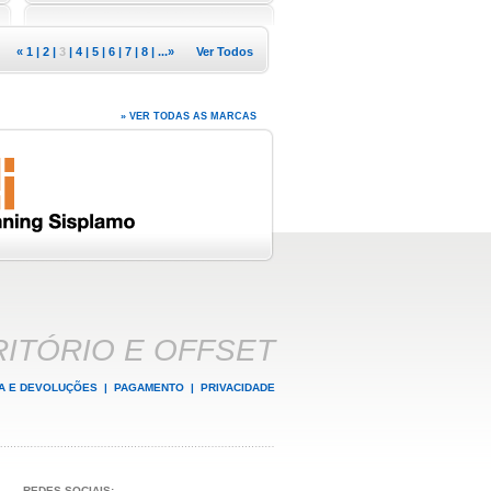
«
1
|
2
|
3
|
4
|
5
|
6
|
7
|
8
| ...
»
Ver Todos
» VER TODAS AS MARCAS
ITÓRIO E OFFSET
A E DEVOLUÇÕES
|
PAGAMENTO
|
PRIVACIDADE
REDES SOCIAIS: