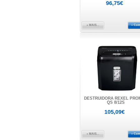
96,75€
» MAIS...
» Com
DESTRUIDORA REXEL PRO
QS 8/12S
105,09€
» MAIS...
» Com