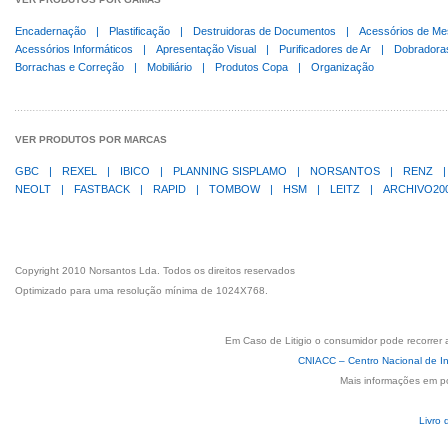
Encadernação
|
Plastificação
|
Destruidoras de Documentos
|
Acessórios de Me
Acessórios Informáticos
|
Apresentação Visual
|
Purificadores de Ar
|
Dobradora
Borrachas e Correção
|
Mobiliário
|
Produtos Copa
|
Organização
VER PRODUTOS POR MARCAS
GBC
|
REXEL
|
IBICO
|
PLANNING SISPLAMO
|
NORSANTOS
|
RENZ
|
NEOLT
|
FASTBACK
|
RAPID
|
TOMBOW
|
HSM
|
LEITZ
|
ARCHIVO20
Copyright 2010 Norsantos Lda. Todos os direitos reservados
Optimizado para uma resolução mínima de 1024X768.
Em Caso de Litigio o consumidor pode recorrer 
CNIACC – Centro Nacional de In
Mais informações em p
Livro 