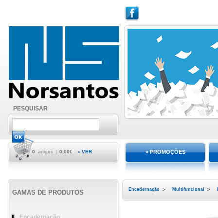
PESQUISAR
0
artigos
|
0,00€
» VER
» PROMOÇÕES
Encadernação
>
Multifuncional
>
GAMAS DE PRODUTOS
Encadernação