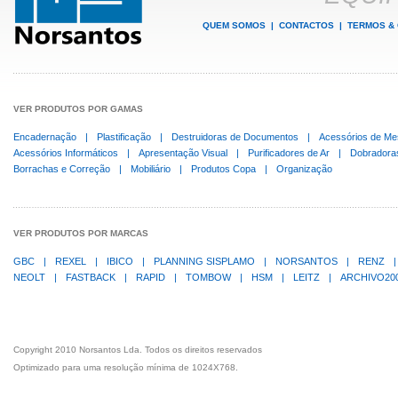
QUEM SOMOS
|
CONTACTOS
|
TERMOS &
VER PRODUTOS POR GAMAS
Encadernação
|
Plastificação
|
Destruidoras de Documentos
|
Acessórios de Me
Acessórios Informáticos
|
Apresentação Visual
|
Purificadores de Ar
|
Dobradora
Borrachas e Correção
|
Mobiliário
|
Produtos Copa
|
Organização
VER PRODUTOS POR MARCAS
GBC
|
REXEL
|
IBICO
|
PLANNING SISPLAMO
|
NORSANTOS
|
RENZ
|
NEOLT
|
FASTBACK
|
RAPID
|
TOMBOW
|
HSM
|
LEITZ
|
ARCHIVO20
Copyright 2010 Norsantos Lda. Todos os direitos reservados
Optimizado para uma resolução mínima de 1024X768.