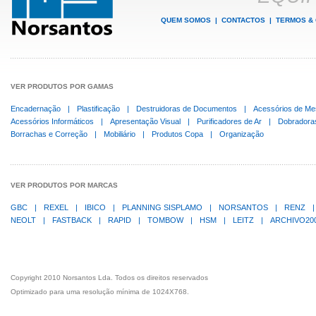
QUEM SOMOS
|
CONTACTOS
|
TERMOS &
VER PRODUTOS POR GAMAS
Encadernação
|
Plastificação
|
Destruidoras de Documentos
|
Acessórios de Me
Acessórios Informáticos
|
Apresentação Visual
|
Purificadores de Ar
|
Dobradora
Borrachas e Correção
|
Mobiliário
|
Produtos Copa
|
Organização
VER PRODUTOS POR MARCAS
GBC
|
REXEL
|
IBICO
|
PLANNING SISPLAMO
|
NORSANTOS
|
RENZ
|
NEOLT
|
FASTBACK
|
RAPID
|
TOMBOW
|
HSM
|
LEITZ
|
ARCHIVO20
Copyright 2010 Norsantos Lda. Todos os direitos reservados
Optimizado para uma resolução mínima de 1024X768.