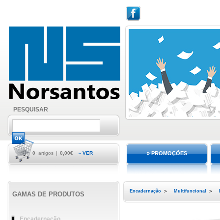
PESQUISAR
0
artigos
|
0,00€
» VER
» PROMOÇÕES
Encadernação
>
Multifuncional
>
GAMAS DE PRODUTOS
Encadernação