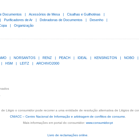
de Documentos
|
Acessórios de Mesa
|
Cisalhas e Guilhotinas
|
|
Purificadores de Ar
|
Dobradoras de Documentos
|
Desenho
|
Copa
|
Organização
LAMO
|
NORSANTOS
|
RENZ
|
PEACH
|
IDEAL
|
KENSINGTON
|
NOBO
|
|
HSM
|
LEITZ
|
ARCHIVO2000
ervados
.
de Litigio o consumidor pode recorrer a uma entidade de resolução alternativa de Litigios de c
CNIACC – Centro Nacional de Informação e arbitragem de conflitos de consumo
.
Mais informações em portal do consumidor:
www.consumidor.pt
Livro de reclamações online
.