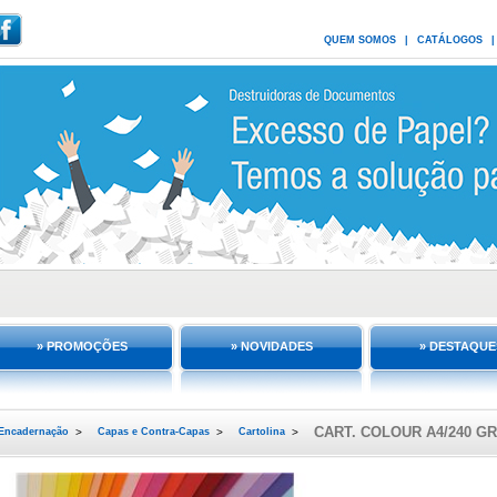
QUEM SOMOS
|
CATÁLOGOS
|
» PROMOÇÕES
» NOVIDADES
» DESTAQUE
CART. COLOUR A4/240 GR
Encadernação
>
Capas e Contra-Capas
>
Cartolina
>