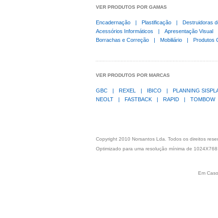
VER PRODUTOS POR GAMAS
Encadernação
|
Plastificação
|
Destruidoras 
Acessórios Informáticos
|
Apresentação Visual
Borrachas e Correção
|
Mobiliário
|
Produtos 
VER PRODUTOS POR MARCAS
GBC
|
REXEL
|
IBICO
|
PLANNING SISP
NEOLT
|
FASTBACK
|
RAPID
|
TOMBOW
Copyright 2010 Norsantos Lda. Todos os direitos res
Optimizado para uma resolução mínima de 1024X768
Em Caso 